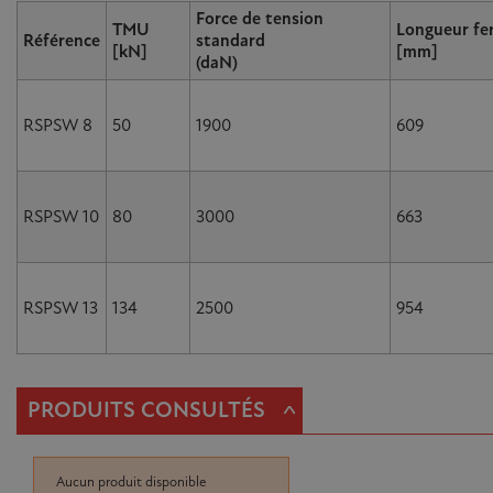
Force de tension
TMU
Longueur fe
Référence
standard
[kN]
[mm]
(daN)
RSPSW 8
50
1900
609
RSPSW 10
80
3000
663
RSPSW 13
134
2500
954
^
PRODUITS CONSULTÉS
Aucun produit disponible