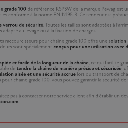
ne grade 100
de référence RSPSW de la marque Pewag est un
ties conforme à la norme EN 12195-3. Ce tendeur est prévu
e verrou de sécurité
. Toutes les tailles sont adaptées à l’arri
s adapté au levage ou à la fixation de charges.
ets raccourcisseurs pour chaîne grade 100 offre une s
olution
tendeurs sont spécialement
conçus pour une utilisation avec 
pide et facile de la longueur de la chaîne
, ce qui facilite 
sible de
tendre la chaîne de manière précise et sécurisée
, o
ulation aisée et une sécurité accrue
lors du transport de ch
 pour chaîne grade 100, vous pouvez garantir la sécurité de 
tez pas à contacter notre service client afin d’établir un d
tion.com
.