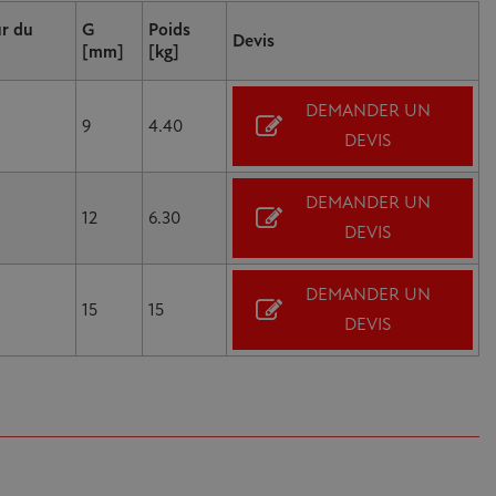
r du
G
Poids
Devis
[mm]
[kg]
DEMANDER UN
9
4.40
DEVIS
DEMANDER UN
12
6.30
DEVIS
DEMANDER UN
15
15
DEVIS