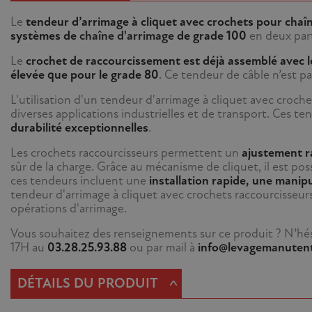
Le
tendeur d’arrimage à cliquet avec crochets pour chaî
systèmes de
chaîne d'arrimage
de
grade 100
en deux par
Le
crochet de raccourcissement est déjà assemblé avec l
élevée que pour le grade 80
. Ce tendeur de câble n’est pa
L'utilisation d'un tendeur d'arrimage à cliquet avec croch
diverses applications industrielles et de transport. Ces 
durabilité exceptionnelles
.
Les crochets raccourcisseurs permettent un
ajustement ra
sûr de la charge. Grâce au mécanisme de cliquet, il est pos
ces tendeurs incluent une
installation rapide, une manip
tendeur d'arrimage à cliquet avec crochets raccourcisseurs
opérations d'arrimage.
Vous souhaitez des renseignements sur ce produit ? N’hési
17H au
03.28.25.93.88
ou par mail à
info@levagemanuten
^
DÉTAILS DU PRODUIT