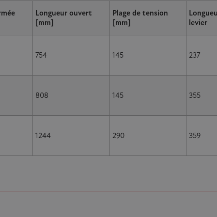
rmée
Longueur ouvert
Plage de tension
Longueu
[mm]
[mm]
levier
754
145
237
808
145
355
1244
290
359