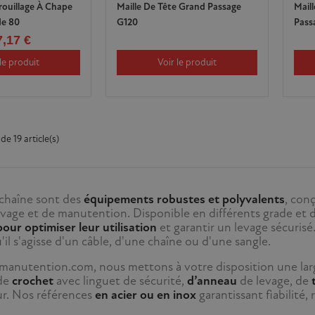
rouillage À Chape
Maille De Tête Grand Passage
Maill
e 80
G120
Pass
7,17 €
le produit
Voir le produit
de 19 article(s)
 chaîne sont des
équipements robustes et polyvalents
, con
evage et de manutention. Disponible en différents grade et 
our optimiser leur utilisation
et garantir un levage sécurisé
u'il s'agisse d'un câble, d'une chaîne ou d'une sangle.
anutention.com, nous mettons à votre disposition une larg
de
crochet
avec linguet de sécurité,
d’anneau
de levage, de
ur. Nos références
en acier ou en inox
garantissant fiabilité