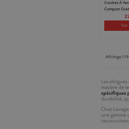
Crochet À Ver
Compact Grad
3
Voir 
Affichage 1-19 
Les élingues
matière de l
spécifiques p
durabilité, q
Chez Levagem
une gamme 
raccourcisse