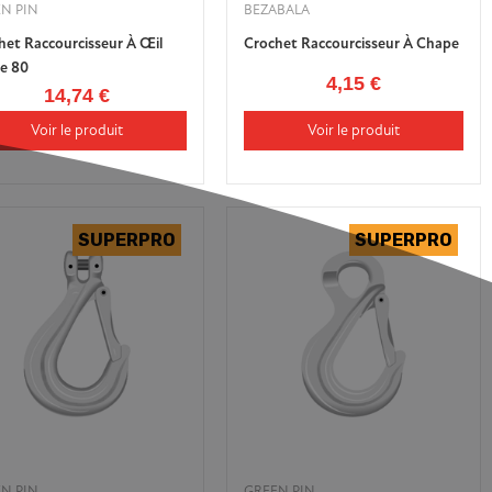
N PIN
BEZABALA
het Raccourcisseur À Œil
Crochet Raccourcisseur À Chape
e 80
4,15 €
14,74 €
Voir le produit
Voir le produit
N PIN
GREEN PIN