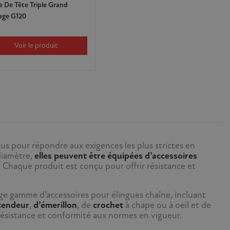
e De Tête Triple Grand
age G120
Voir le produit
çus pour répondre aux exigences les plus strictes en
diamètre,
elles peuvent être équipées d’accessoires
. Chaque produit est conçu pour offrir résistance et
e gamme d’accessoires pour élingues chaîne, incluant
tendeur
,
d’émerillon
, de
crochet
à chape ou à oeil et de
, résistance et conformité aux normes en vigueur.