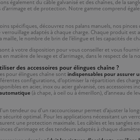
s également du câble galvanisé et des chaînes, de la sangle 
d’arrimage et de protection. Notre gamme comprend égale
oins spécifiques, découvrez nos palans manuels, nos pinces d
de verrouillage adaptés à chaque charge. Chaque produit est 
la maille, le nombre de brin de l’élingue et les capacités de ch
sont à votre disposition pour vous conseiller et vous fourni
 en matière de levage et d’arrimage, dans le respect de la n
iliser des accessoires pour élingues chaîne ?
res pour élingues chaîne sont
indispensables pour assurer un
fférentes configurations, d’optimiser la répartition des charg
ponibles en acier, inox ou acier galvanisé, ces accessoires i
 automatique
(à chape, à oeil ou à émerillon), d’anneau de le
 d'un tendeur ou d'un raccourcisseur permet d’ajuster la long
e sécurité optimal. Pour les applications nécessitant un verr
surent une protection maximale. Les câbles et les sangles en
nces d’arrimage et des tendeurs adaptés à chaque diamètre 