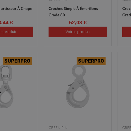
urcisseur À Chape
Crochet Simple À Émerillons
Croc
Grade 80
Grad
8,44 €
52,03 €
le produit
Voir le produit
GREEN PIN
GREE