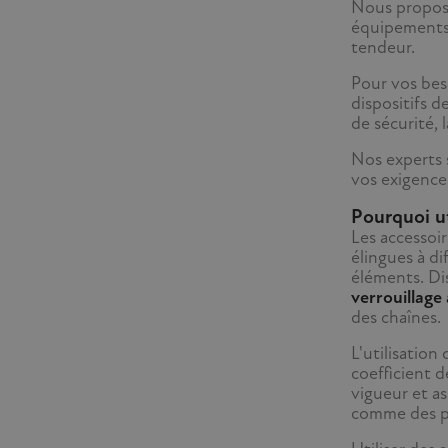
Nous proposon
équipements 
tendeur.
Pour vos bes
dispositifs 
de sécurité, 
Nos experts 
vos exigences
Pourquoi ut
Les accessoi
élingues à di
éléments. Dis
verrouillage
des chaînes.
L'utilisation
coefficient d
vigueur et as
comme des pi