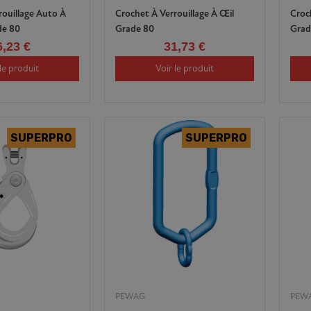
rouillage Auto À
Crochet À Verrouillage À Œil
Croc
de 80
Grade 80
Grad
6,23 €
31,73 €
le produit
Voir le produit
PEWAG
PEW