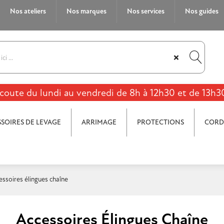
Nos ateliers
Nos marques
Nos services
Nos guides
×
coute du lundi au vendredi de 8h à 12h30 et de 13h3
SOIRES DE LEVAGE
ARRIMAGE
PROTECTIONS
CORD
essoires élingues chaîne
Accessoires Élingues Chaîne