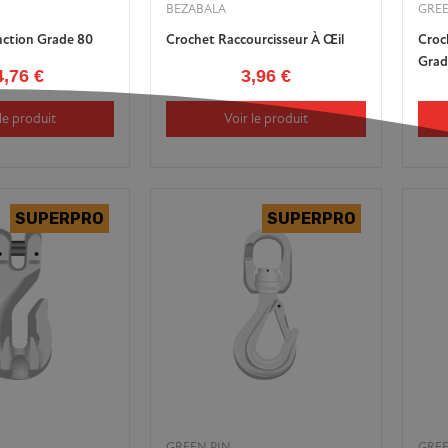
BEZABALA
GREE
nction Grade 80
Crochet Raccourcisseur À Œil
Croc
Grad
4,76 €
3,96 €
le produit
Voir le produit
GREEN PIN
GREE