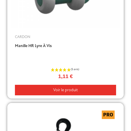
(17 avis)
CARDON
Manille HR Lyre À Vis
1,11 €
Voir le produit