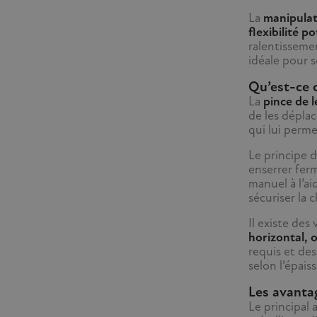
La
manipulat
flexibilité po
ralentissemen
idéale pour s
Qu’est-ce 
La
pince de 
de les déplac
qui lui perm
Le principe 
enserrer fer
manuel à l’a
sécuriser la 
Il existe des
horizontal, o
requis et des
selon l’épais
Les avantag
Le principal 