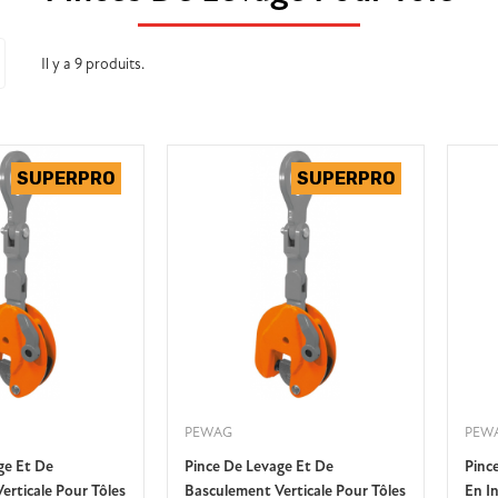
Il y a 9 produits.
PEWAG
PEW
ge Et De
Pince De Levage Et De
Pinc
erticale Pour Tôles
Basculement Verticale Pour Tôles
En I