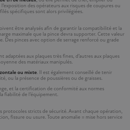
t l’exposition des opérateurs aux risques de coupures ou
és spécifiques sont alors privilégiées.
doivent être analysés afin de garantir la compatibilité et la
harge maximale que la pince devra supporter. Cette valeur
ée. Des pinces avec option de serrage renforcé ou grade
ont adaptées aux plaques très fines, d’autres aux plaques
r moyenne des matériaux manipulés.
izontale ou mixte
. Il est également conseillé de tenir
, ou la présence de poussières ou de graisses.
hange, et la certification de conformité aux normes
a fiabilité de l’équipement.
s protocoles stricts de sécurité. Avant chaque opération,
on, fissure ou usure. Toute anomalie = mise hors service