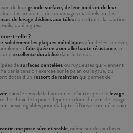
ison de leur
grande surface, de leur poids et de leur
traîner des accidents, des dommages matériels ou des
nces de levage dédiées aux tôles
constituent la solution
reuils, ou élingues.
nne-t-elle ?
sir solidement les plaques métalliques
afin de les soulever,
généralement
fabriquée en acier allié haute résistance
, ce
nt une
excellente durabilité
dans le temps.
ipées de
surfaces dentelées
ou rugueuses qui viennent
é par la tension exercée sur le palan ou la grue, ou
sont dotés d’un
ressort de maintien
qui permet de
evée
dans le sens de la hauteur, et d’autres pour le
levage
. Le choix de la pince dépendra donc du sens de levage
ont aussi réglables pour s’adapter à l’ouverture nécessaire
rantir une prise sûre et stable
, même sur des surfaces