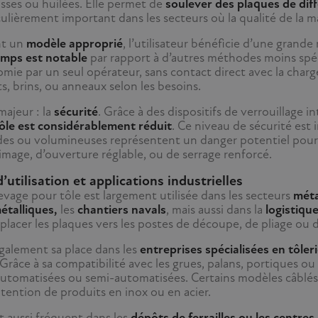
isses ou huilées. Elle permet de
soulever des plaques de dif
culièrement important dans les secteurs où la qualité de la m
nt un
modèle approprié
, l’utilisateur bénéficie d’une grand
emps est notable
par rapport à d’autres méthodes moins spé
ie par un seul opérateur, sans contact direct avec la charge.
s, brins, ou anneaux selon les besoins.
majeur : la
sécurité
. Grâce à des dispositifs de verrouillage i
tôle est considérablement réduit
. Ce niveau de sécurité est
des ou volumineuses représentent un danger potentiel pour l
image, d’ouverture réglable, ou de serrage renforcé.
utilisation et applications industrielles
evage pour tôle est largement utilisée dans les secteurs
méta
étalliques,
les
chantiers navals
, mais aussi dans la
logistiqu
placer les plaques vers les postes de découpe, de pliage ou 
également sa place dans les
entreprises spécialisées en tôle
 Grâce à sa compatibilité avec les grues, palans, portiques ou
utomatisées ou semi-automatisées. Certains modèles câblés 
tention de produits en inox ou en acier.
t aussi fréquent dans les
dépôts de ferrailles ou les centres