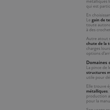
métalliques l
qui est parti
En choisissa
Le
gain de t
toute autonom
à des crochet
Autre atout 
chute de la 
charges lour
options d’arr
Domaines d’
La pince de l
structures m
utile pour dé
Elle trouve 
métalliques
.
production a
pour la manu
Son usage es