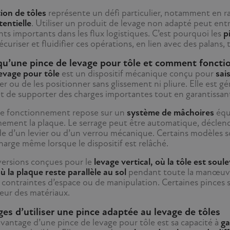
ion de tôles
représente un défi particulier, notamment en ra
tentielle
. Utiliser un produit de levage non adapté peut en
ts importants dans les flux logistiques. C’est pourquoi les
pi
écuriser et fluidifier ces opérations, en lien avec des palans, t
qu’une pince de levage pour tôle et comment fonctio
levage pour tôle
est un dispositif mécanique conçu pour
sai
er ou de les positionner sans glissement ni pliure. Elle est 
et de supporter des charges importantes tout en garantissa
de fonctionnement repose sur un
système de mâchoires
équ
mement la plaque. Le serrage peut être automatique, déclench
ide d’un levier ou d’un verrou mécanique. Certains modèles 
charge même lorsque le dispositif est relâché.
 versions conçues pour le
levage vertical, où la tôle est soul
ù la plaque reste parallèle au sol
pendant toute la manœuvre
 contraintes d’espace ou de manipulation. Certaines pinces s
seur des matériaux.
es d’utiliser une pince adaptée au levage de tôles
avantage d’une pince de levage pour tôle est sa capacité à
ga