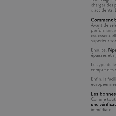
charger des p
d’accidents. 
Comment bie
Avant de sél
performance 
est essentie
supérieur so
Ensuite,
l’ép
épaisses et 
Le type de l
compte des c
Enfin, la fac
européennes s
Les bonnes 
Comme tout a
une vérificat
immédiate.