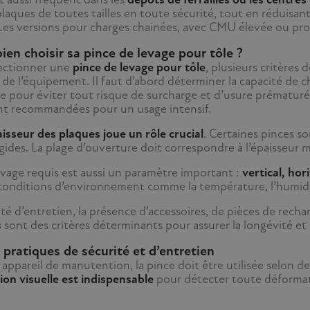
laques de toutes tailles en toute sécurité, tout en réduisan
Les versions pour charges chainées, avec CMU élevée ou profil
n choisir sa pince de levage pour tôle ?
ectionner une
pince de levage pour tôle
, plusieurs critères 
de l’équipement. Il faut d’abord déterminer la capacité de c
lle pour éviter tout risque de surcharge et d’usure prématur
nt recommandées pour un usage intensif.
aisseur des plaques joue un rôle crucial
. Certaines pinces s
rigides. La plage d’ouverture doit correspondre à l’épaisseu
evage requis est aussi un paramètre important :
vertical, hor
onditions d’environnement comme la température, l’humidité
ilité d’entretien, la présence d’accessoires, de pièces de rec
ont des critères déterminants pour assurer la longévité et l
pratiques de sécurité et d’entretien
ppareil de manutention, la pince doit être utilisée selon de
ion visuelle est indispensable
pour détecter toute déformati