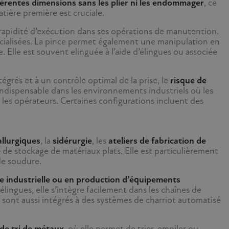
férentes dimensions sans les plier ni les endommager
, ce
atière première est cruciale.
e rapidité d’exécution dans ses opérations de manutention.
cialisées. La pince permet également une manipulation en
 Elle est souvent elinguée à l’aide d’élingues ou associée
ntégrés et à un contrôle optimal de la prise, le
risque de
 indispensable dans les environnements industriels où les
es opérateurs. Certaines configurations incluent des
llurgiques
, la
sidérurgie
, les
ateliers de fabrication de
e
de stockage de matériaux plats. Elle est particulièrement
de soudure.
rie industrielle ou en production d’équipements
 élingues, elle s’intègre facilement dans les chaînes de
sont aussi intégrés à des systèmes de charriot automatisé
 de tri de métaux
, où elle permet de trier, empiler ou