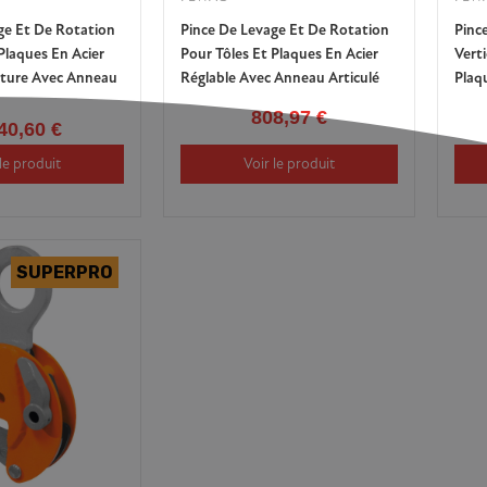
ge Et De Rotation
Pince De Levage Et De Rotation
Pinc
Plaques En Acier
Pour Tôles Et Plaques En Acier
Verti
ture Avec Anneau
Réglable Avec Anneau Articulé
Plaq
808,97 €
40,60 €
le produit
Voir le produit