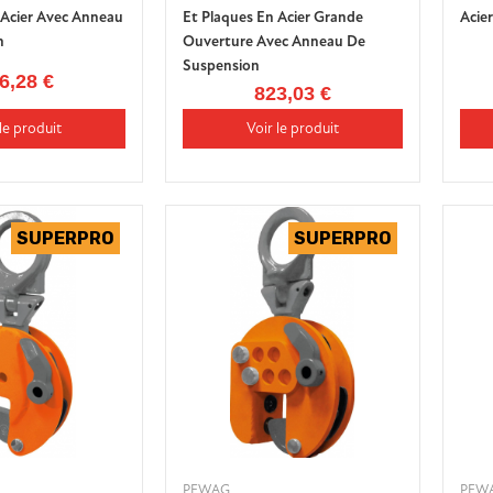
 Acier Avec Anneau
Et Plaques En Acier Grande
Acie
n
Ouverture Avec Anneau De
Suspension
6,28 €
823,03 €
le produit
Voir le produit
PEWAG
PEW