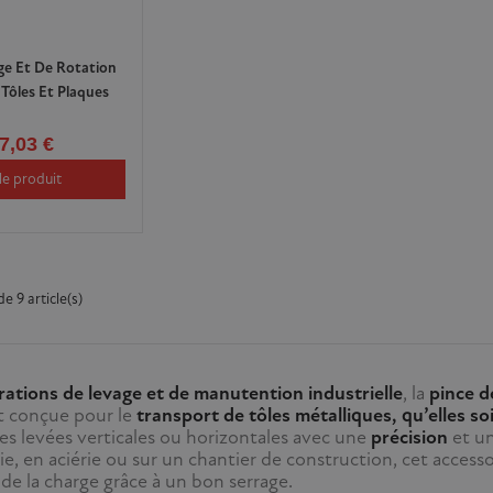
ge Et De Rotation
 Tôles Et Plaques
7,03 €
le produit
e 9 article(s)
rations de levage et de manutention industrielle
, la
pince d
t conçue pour le
transport de tôles métalliques, qu’elles so
des levées verticales ou horizontales avec une
précision
et u
e, en aciérie ou sur un chantier de construction, cet access
de la charge grâce à un bon serrage.