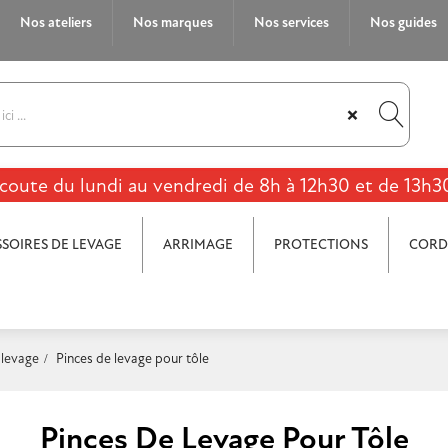
Nos ateliers
Nos marques
Nos services
Nos guides
×
coute du lundi au vendredi de 8h à 12h30 et de 13h3
SOIRES DE LEVAGE
ARRIMAGE
PROTECTIONS
CORD
 levage
Pinces de levage pour tôle
Pinces De Levage Pour Tôle