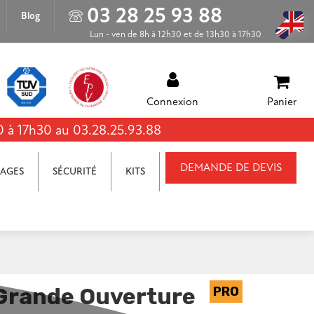
03 28 25 93 88
Blog
Lun - ven de 8h à 12h30 et de 13h30 à 17h30
Connexion
Panier
0 à 17h30 au 03.28.25.93.88
DEMANDE DE DEVIS
AGES
SÉCURITÉ
KITS
Grande Ouverture