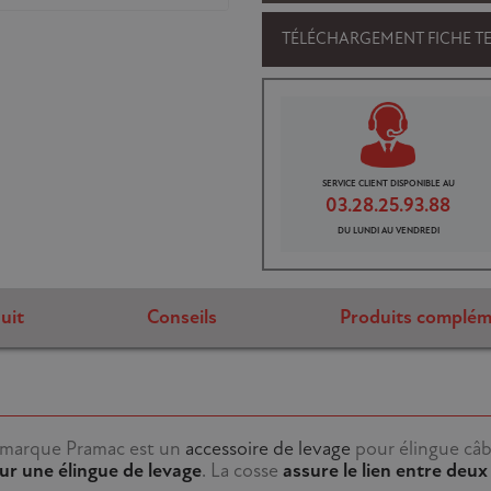
TÉLÉCHARGEMENT FICHE T
SERVICE CLIENT DISPONIBLE AU
03.28.25.93.88
DU LUNDI AU VENDREDI
uit
Conseils
Produits complém
 marque Pramac est un
accessoire de levage
pour élingue câb
ur une élingue de levage
. La cosse
assure le lien entre deu