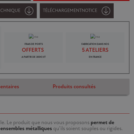
ECHNIQUE
TÉLÉCHARGEMENT
NOTICE
FRAIS DE PORTS
FABRICATION DANS NOS
OFFERTS
5 ATELIERS
A PARTIR DE 300€ HT
EN FRANCE
entaires
Produits consultés
le. Le produit que nous vous proposons
permet de
x ensembles métalliques
qu'ils soient souples ou rigides.