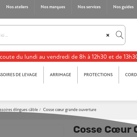
Nos ateliers
Nos marques
Nos services
Nos guides
×
coute du lundi au vendredi de 8h à 12h30 et de 13h3
SOIRES DE LEVAGE
ARRIMAGE
PROTECTIONS
CORD
ssoires élingues câble
Cosse cœur grande ouverture
Cosse Cœur 