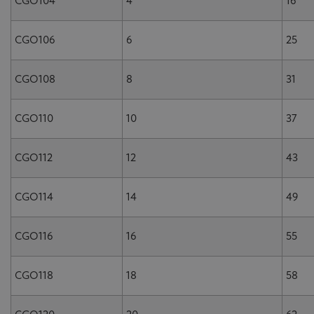
CGO104
4
16
CGO106
6
25
CGO108
8
31
CGO110
10
37
CGO112
12
43
CGO114
14
49
CGO116
16
55
CGO118
18
58