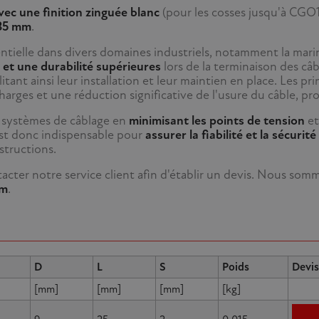
vec une finition zinguée blanc
(pour les cosses jusqu'à CGO
 35 mm
.
ntielle dans divers domaines industriels, notamment la marine
 et une durabilité supérieures
lors de la terminaison des câb
cilitant ainsi leur installation et leur maintien en place. Les 
arges et une réduction significative de l'usure du câble, pro
s systèmes de câblage en
minimisant les points de tension
et
est donc indispensable pour
assurer la fiabilité et la sécuri
structions.
cter notre service client afin d'établir un devis. Nous som
om
.
D
L
S
Poids
Devis
[mm]
[mm]
[mm]
[kg]