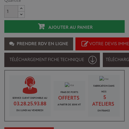
Quantité
AJOUTER AU PANIER
PRENDRE RDV EN LIGNE
VOTRE DEVIS IMM
TÉLÉCHARGEMENT FICHE TECHNIQUE
TÉLÉCHAR
FABRICATION DANS
NOS
FRAIS DE PORTS
5
OFFERTS
SERVICE CLIENT DISPONIBLE AU
03.28.25.93.88
ATELIERS
A PARTIR DE 300€ HT
DU LUNDI AU VENDREDI
EN FRANCE