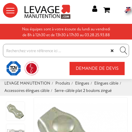




Nos équipes sont à votre écoute du lundi au vendredi
de 8h à 12h30 et de 13h30 à 17h30 au 03.28.25.93.88
×
DEMANDE DE DEVIS
LEVAGE MANUTENTION
Produits
Elingues
Elingues câble
Accessoires élingues câble
Serre-câble plat 2 boulons zingué