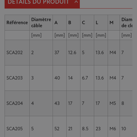
^
DÉTAILS DU PRODUIT
Diamètre
Diamèt
Référence
A
B
C
L
M
câble
de clé
[mm]
[mm]
[mm]
[mm]
[mm]
[mm]
SCA202
2
37
12.6
5
13.6
M4
7
SCA203
3
40
14
6.7
13.6
M4
7
SCA204
4
43
17
7
17
M5
8
SCA205
5
52
21
8.5
23
M6
10