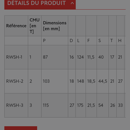
^
DÉTAILS DU PRODUIT
CMU
Dimensions
Référence
[en
[en mm]
T]
P
D
L
F
S
T
H
O
RWSH-1
1
87
16
124
11,5
40
17
21
3
RWSH-2
2
103
18
148
18,5
44,5
21
27
3
RWSH-3
3
115
27
175
21,5
54
26
33
4