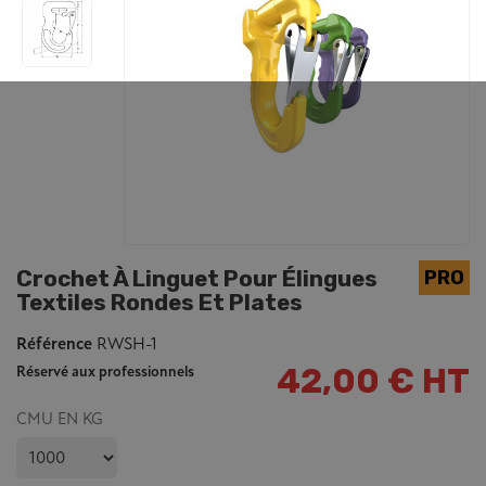
Crochet À Linguet Pour Élingues
Textiles Rondes Et Plates
Référence
RWSH-1
42,00 € HT
Réservé aux professionnels
CMU EN KG