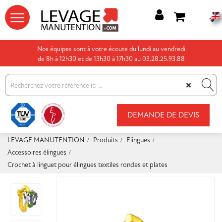




Nos équipes sont à votre écoute du lundi au vendredi
de 8h à 12h30 et de 13h30 à 17h30 au 03.28.25.93.88
×
DEMANDE DE DEVIS
LEVAGE MANUTENTION
Produits
Elingues
Accessoires élingues
Crochet à linguet pour élingues textiles rondes et plates