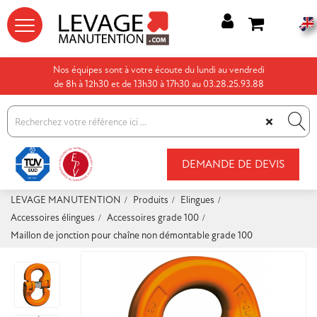




Nos équipes sont à votre écoute du lundi au vendredi
de 8h à 12h30 et de 13h30 à 17h30 au 03.28.25.93.88
×
DEMANDE DE DEVIS
LEVAGE MANUTENTION
Produits
Elingues
Accessoires élingues
Accessoires grade 100
Maillon de jonction pour chaîne non démontable grade 100