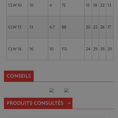
CLW 10
10
4
72
15
18
22
13
6
CLW 13
13
6,7
88
20
22
26
17
7
CLW 16
16
10
112
24
29
35
20
1
CONSEILS
^
PRODUITS CONSULTÉS