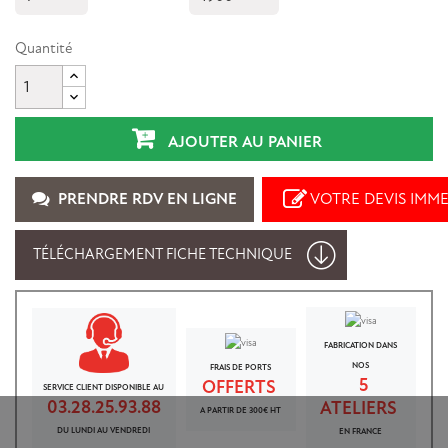
Quantité
AJOUTER AU PANIER
PRENDRE RDV EN LIGNE
VOTRE DEVIS IMM
TÉLÉCHARGEMENT FICHE TECHNIQUE
FABRICATION DANS
NOS
FRAIS DE PORTS
5
OFFERTS
SERVICE CLIENT DISPONIBLE AU
03.28.25.93.88
ATELIERS
A PARTIR DE 300€ HT
DU LUNDI AU VENDREDI
EN FRANCE