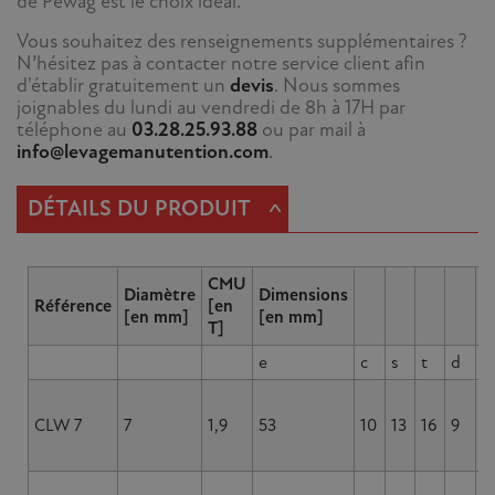
de Pewag est le choix idéal.
Vous souhaitez des renseignements supplémentaires ?
N’hésitez pas à contacter notre service client afin
d'établir gratuitement un
devis
. Nous sommes
joignables du lundi au vendredi de 8h à 17H par
téléphone au
03.28.25.93.88
ou par mail à
info@levagemanutention.com
.
^
DÉTAILS DU PRODUIT
CMU
Diamètre
Dimensions
Référence
[en
[en mm]
[en mm]
T]
e
c
s
t
d
b
CLW 7
7
1,9
53
10
13
16
9
4