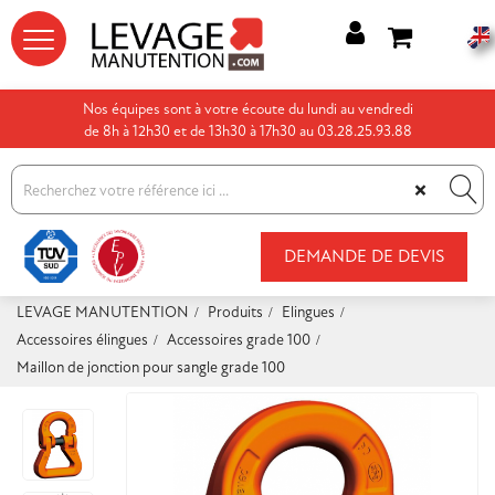




Nos équipes sont à votre écoute du lundi au vendredi
de 8h à 12h30 et de 13h30 à 17h30 au 03.28.25.93.88
×
DEMANDE DE DEVIS
LEVAGE MANUTENTION
Produits
Elingues
Accessoires élingues
Accessoires grade 100
Maillon de jonction pour sangle grade 100