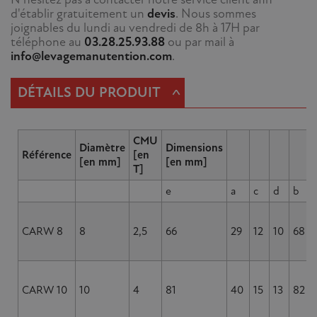
d'établir gratuitement un
devis
. Nous sommes
joignables du lundi au vendredi de 8h à 17H par
téléphone au
03.28.25.93.88
ou par mail à
info@levagemanutention.com
.
^
DÉTAILS DU PRODUIT
CMU
Diamètre
Dimensions
Référence
[en
[en mm]
[en mm]
T]
e
a
c
d
b
CARW 8
8
2,5
66
29
12
10
68
CARW 10
10
4
81
40
15
13
82