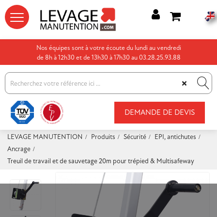




Nos équipes sont à votre écoute du lundi au vendredi
de 8h à 12h30 et de 13h30 à 17h30 au 03.28.25.93.88
×
DEMANDE DE DEVIS
LEVAGE MANUTENTION
Produits
Sécurité
EPI, antichutes
Ancrage
Treuil de travail et de sauvetage 20m pour trépied & Multisafeway