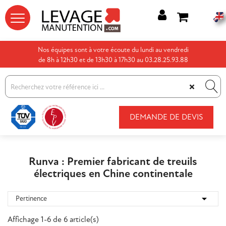




Nos équipes sont à votre écoute du lundi au vendredi
de 8h à 12h30 et de 13h30 à 17h30 au 03.28.25.93.88
×
DEMANDE DE DEVIS
Runva : Premier fabricant de treuils
électriques en Chine continentale

Pertinence
Affichage 1-6 de 6 article(s)