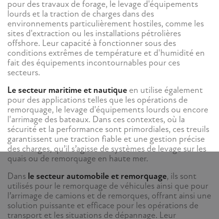
pour des travaux de forage, le levage d'équipements
lourds et la traction de charges dans des
environnements particulièrement hostiles, comme les
sites d'extraction ou les installations pétrolières
offshore. Leur capacité à fonctionner sous des
conditions extrêmes de température et d'humidité en
fait des équipements incontournables pour ces
secteurs.
Le secteur maritime et nautique
en utilise également
pour des applications telles que les opérations de
remorquage, le levage d'équipements lourds ou encore
l'arrimage des bateaux. Dans ces contextes, où la
sécurité et la performance sont primordiales, ces treuils
garantissent une traction fiable et une gestion précise
des charges, qu’il s’agisse de systèmes de levage sur les
quais ou de remorquage en haute mer.
Dans
le secteur automobile et remorquage
, ils sont
utilisés pour le remorquage de véhicules ainsi que pour
l’arrimage de camions et de remorques, offrant ainsi une
solution puissante et efficace pour les opérations de
transport et les situations de dépannage. Leur