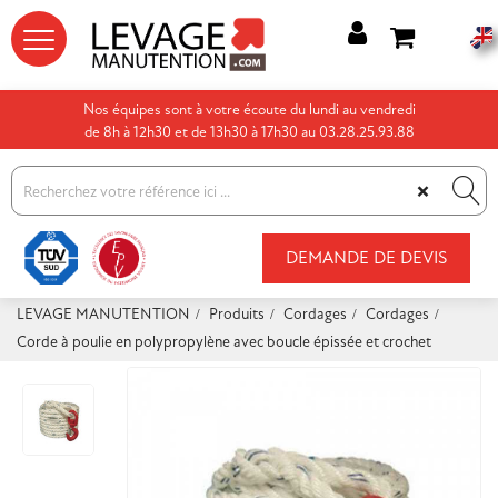




Nos équipes sont à votre écoute du lundi au vendredi
de 8h à 12h30 et de 13h30 à 17h30 au 03.28.25.93.88
×
DEMANDE DE DEVIS
LEVAGE MANUTENTION
Produits
Cordages
Cordages
Corde à poulie en polypropylène avec boucle épissée et crochet