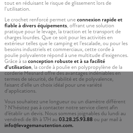
tout en réduisant le risque de glissement lors de
l'utilisation.
Le crochet renforcé permet une
connexion rapide et
fiable à divers équipements
, offrant une solution
pratique pour le levage, la traction et le transport de
charges lourdes. Que ce soit pour les activités en
extérieur telles que le camping et l'escalade, ou pour les
besoins industriels et commerciaux, cette corde à
poulie polyvalente répond à une multitude d'exigences.
Grâce à sa
conception robuste et à sa facilité
d'utilisation
, la corde à poulie en polypropylène de la
corderie Mesnard offre des avantages indéniables en
termes de sécurité, de fiabilité et de polyvalence,
faisant d'elle un choix idéal pour une variété
d'applications.
Vous souhaitez une longueur ou un diamètre différent
? N’hésitez pas à contacter notre service client afin
d’établir un devis. Nous sommes joignables du lundi au
vendredi de 8h à 17H au
03.28.25.93.88
ou par mail à
info@levagemanutention.com.