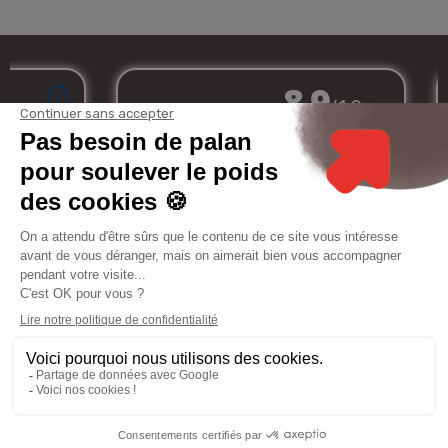
Marchand approuvé par la Société des Avis Garantis,
cliquez ici pour
vérifier
.
Mon
Services
Informations
Mentions
compte
légales
8.9
/10