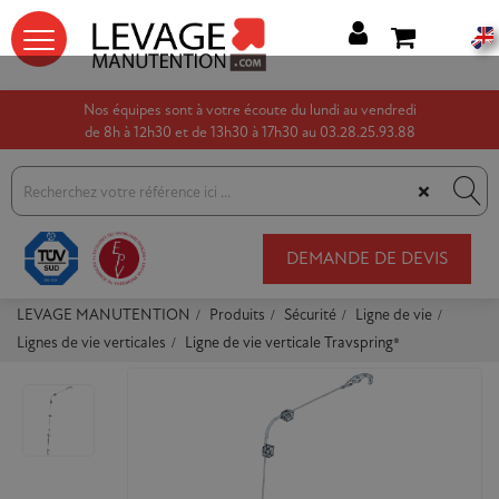




Nos équipes sont à votre écoute du lundi au vendredi
de 8h à 12h30 et de 13h30 à 17h30 au 03.28.25.93.88
×
DEMANDE DE DEVIS
LEVAGE MANUTENTION
Produits
Sécurité
Ligne de vie
Lignes de vie verticales
Ligne de vie verticale Travspring®