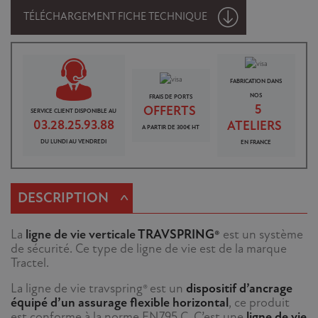
TÉLÉCHARGEMENT FICHE TECHNIQUE
FABRICATION DANS
NOS
FRAIS DE PORTS
5
OFFERTS
SERVICE CLIENT DISPONIBLE AU
03.28.25.93.88
ATELIERS
A PARTIR DE 300€ HT
DU LUNDI AU VENDREDI
EN FRANCE
^
DESCRIPTION
La
ligne de vie verticale
TRAVSPRING®
est un système
de sécurité. Ce type de ligne de vie est de la marque
Tractel.
La ligne de vie travspring® est un
dispositif d’ancrage
équipé d’un assurage flexible horizontal
, ce produit
est conforme à la norme EN795 C. C’est une
ligne de vie