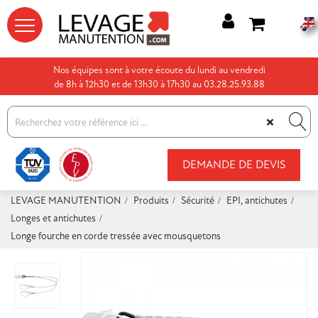




Nos équipes sont à votre écoute du lundi au vendredi
de 8h à 12h30 et de 13h30 à 17h30 au 03.28.25.93.88
×
DEMANDE DE DEVIS
LEVAGE MANUTENTION
Produits
Sécurité
EPI, antichutes
Longes et antichutes
Longe fourche en corde tressée avec mousquetons