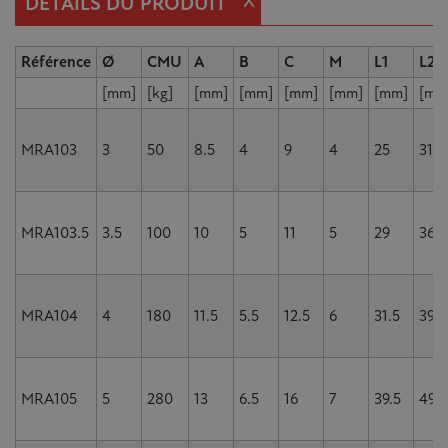
^
DÉTAILS DU PRODUIT
Référence
Ø
CMU
A
B
C
M
L1
L2
[mm]
[kg]
[mm]
[mm]
[mm]
[mm]
[mm]
[mm
MRA103
3
50
8.5
4
9
4
25
31
MRA103.5
3.5
100
10
5
11
5
29
36
MRA104
4
180
11.5
5.5
12.5
6
31.5
39.5
MRA105
5
280
13
6.5
16
7
39.5
49.5