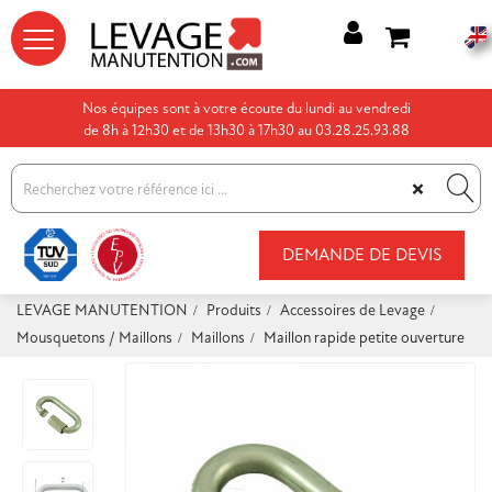




Nos équipes sont à votre écoute du lundi au vendredi
de 8h à 12h30 et de 13h30 à 17h30 au 03.28.25.93.88
×
DEMANDE DE DEVIS
LEVAGE MANUTENTION
Produits
Accessoires de Levage
Mousquetons / Maillons
Maillons
Maillon rapide petite ouverture