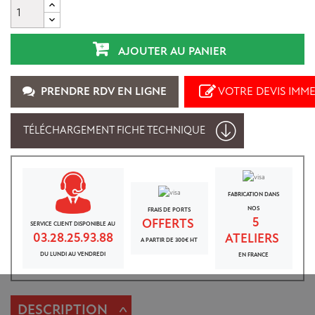
AJOUTER AU PANIER
PRENDRE RDV EN LIGNE
VOTRE DEVIS IMM
TÉLÉCHARGEMENT FICHE TECHNIQUE
FABRICATION DANS
NOS
FRAIS DE PORTS
5
OFFERTS
SERVICE CLIENT DISPONIBLE AU
03.28.25.93.88
ATELIERS
A PARTIR DE 300€ HT
DU LUNDI AU VENDREDI
EN FRANCE
^
DESCRIPTION