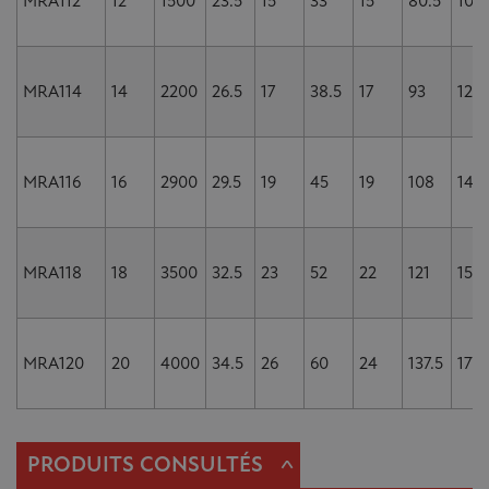
MRA112
12
1500
23.5
15
33
15
80.5
104.
MRA114
14
2200
26.5
17
38.5
17
93
121
MRA116
16
2900
29.5
19
45
19
108
140
MRA118
18
3500
32.5
23
52
22
121
157
MRA120
20
4000
34.5
26
60
24
137.5
177.
^
PRODUITS CONSULTÉS