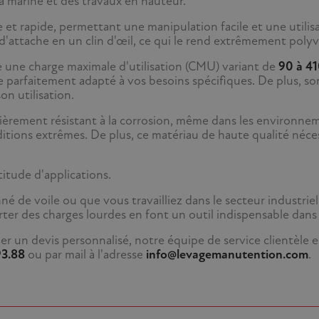
la marine et des travaux en hauteur.
 rapide, permettant une manipulation facile et une utilisati
d'attache en un clin d'œil, ce qui le rend extrêmement polyv
 une charge maximale d'utilisation (CMU) variant de
90 à 41
arfaitement adapté à vos besoins spécifiques. De plus, son c
on utilisation.
lièrement résistant à la corrosion, même dans les environnem
ions extrêmes. De plus, ce matériau de haute qualité néces
itude d'applications.
né de voile ou que vous travailliez dans le secteur industri
pporter des charges lourdes en font un outil indispensable da
er un devis personnalisé, notre équipe de service clientèle 
93.88
ou par mail à l'adresse
info@levagemanutention.com
.