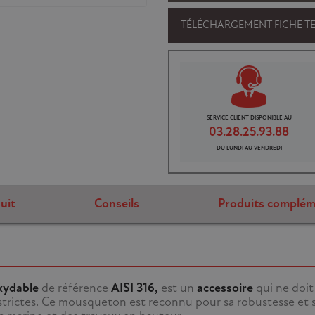
TÉLÉCHARGEMENT FICHE T
SERVICE CLIENT DISPONIBLE AU
03.28.25.93.88
DU LUNDI AU VENDREDI
uit
Conseils
Produits complém
oxydable
de référence
AISI 316,
est un
accessoire
qui ne doit
 strictes. Ce mousqueton est reconnu pour sa robustesse et s