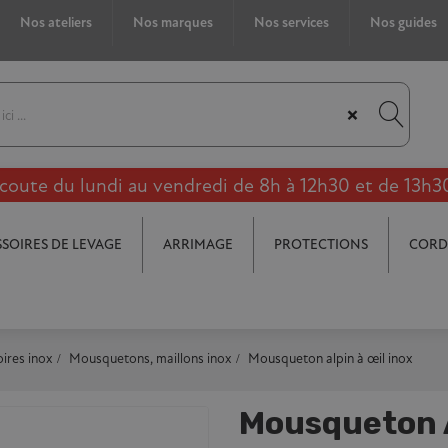
Nos ateliers
Nos marques
Nos services
Nos guides
×
coute du lundi au vendredi de 8h à 12h30 et de 13h3
SOIRES DE LEVAGE
ARRIMAGE
PROTECTIONS
CORD
ires inox
Mousquetons, maillons inox
Mousqueton alpin à œil inox
Mousqueton A