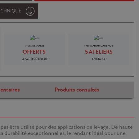
ECHNIQUE
FRAIS DE PORTS
FABRICATION DANS NOS
OFFERTS
5 ATELIERS
A PARTIR DE 300€ HT
EN FRANCE
entaires
Produits consultés
 pas être utilisé pour des applications de levage. De haute
a durabilité exceptionnelles, le rendant idéal pour une