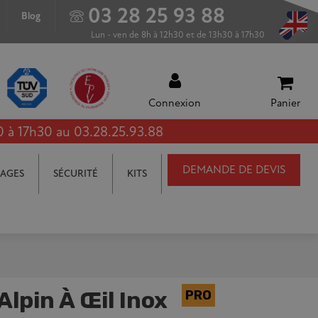
03 28 25 93 88
Blog
Lun - ven de 8h à 12h30 et de 13h30 à 17h30
Connexion
Panier
0 à 17h30 au 03.28.25.93.88
DEMANDE DE DEVIS
AGES
SÉCURITÉ
KITS
lpin À Œil Inox