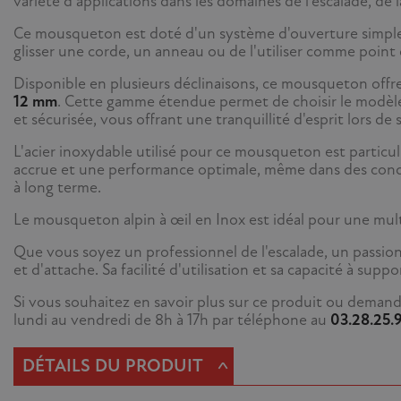
variété d'applications dans les domaines de l'escalade, de 
Ce mousqueton est doté d'un système d'ouverture simple et
glisser une corde, un anneau ou de l'utiliser comme point 
Disponible en plusieurs déclinaisons, ce mousqueton offre
12 mm
. Cette gamme étendue permet de choisir le modèle p
et sécurisée, vous offrant une tranquillité d'esprit lors de s
L'acier inoxydable utilisé pour ce mousqueton est particu
accrue et une performance optimale, même dans des condit
à long terme.
Le mousqueton alpin à œil en Inox est idéal pour une mult
Que vous soyez un professionnel de l'escalade, un passion
et d'attache. Sa facilité d'utilisation et sa capacité à su
Si vous souhaitez en savoir plus sur ce produit ou demand
lundi au vendredi de 8h à 17h par téléphone au
03.28.25.
^
DÉTAILS DU PRODUIT