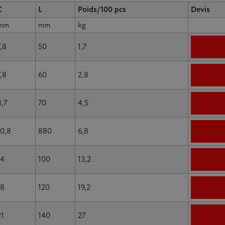
C
L
Poids/100 pcs
Devis
mm
mm
kg
7,8
50
1,7
7,8
60
2,8
8,7
70
4,5
10,8
880
6,8
14
100
13,2
18
120
19,2
21
140
27