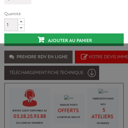
Quantité
AJOUTER AU PANIER
PRENDRE RDV EN LIGNE
VOTRE DEVIS IMM
TÉLÉCHARGEMENT FICHE TECHNIQUE
FABRICATION DANS
NOS
FRAIS DE PORTS
5
OFFERTS
SERVICE CLIENT DISPONIBLE AU
03.28.25.93.88
ATELIERS
A PARTIR DE 300€ HT
DU LUNDI AU VENDREDI
EN FRANCE