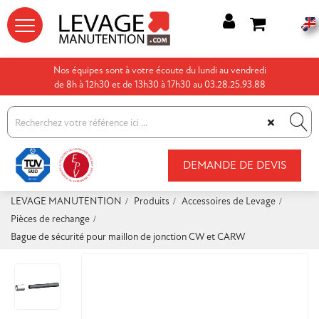




Nos équipes sont à votre écoute du lundi au vendredi
de 8h à 12h30 et de 13h30 à 17h30 au 03.28.25.93.88
×
DEMANDE DE DEVIS
LEVAGE MANUTENTION
Produits
Accessoires de Levage
Pièces de rechange
Bague de sécurité pour maillon de jonction CW et CARW