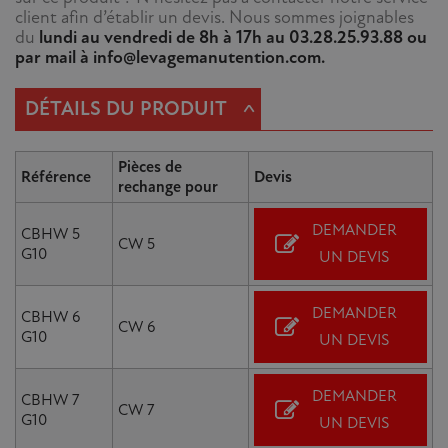
client afin d’établir un devis. Nous sommes joignables
du
lundi au vendredi de 8h à 17h au 03.28.25.93.88 ou
par mail à info@levagemanutention.com.
^
DÉTAILS DU PRODUIT
Pièces de
Référence
Devis
rechange pour
DEMANDER
CBHW 5
CW 5
G10
UN DEVIS
DEMANDER
CBHW 6
CW 6
G10
UN DEVIS
DEMANDER
CBHW 7
CW 7
G10
UN DEVIS