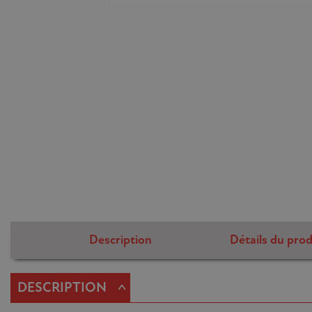
Description
Détails du prod
^
DESCRIPTION