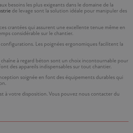
x besoins les plus exigeants dans le domaine de la
strie
de levage sont la solution idéale pour manipuler des
rfaces crantées qui assurent une excellente tenue même en
emps considérable sur le chantier.
e configurations. Les poignées ergonomiques facilitent la
s chaîne à regard béton sont un choix incontournable pour
 font des appareils indispensables sur tout chantier.
conception soignée en font des équipements durables qui
on.
est à votre disposition. Vous pouvez nous contacter du