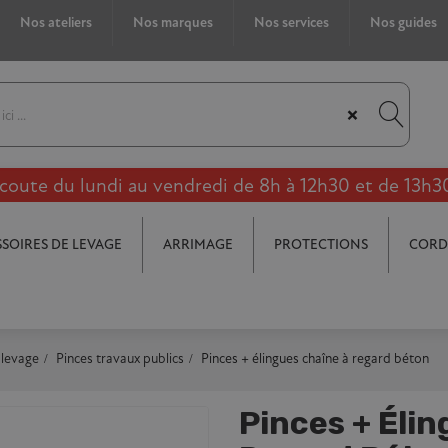
Nos ateliers
Nos marques
Nos services
Nos guides
×
coute du lundi au vendredi de 8h à 12h30 et de 13h3
SOIRES DE LEVAGE
ARRIMAGE
PROTECTIONS
CORD
 levage
Pinces travaux publics
Pinces + élingues chaîne à regard béton
Pinces + Éli