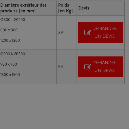
Diamètre extérieur des
Poids
Devis
produits [en mm]
[en Kg]
Ø800 - Ø1200
DEMANDER
800 x 800
39
UN DEVIS
1200 x 1200
Ø900 à Ø1500
DEMANDER
900 x 900
54
UN DEVIS
1500 x 1500