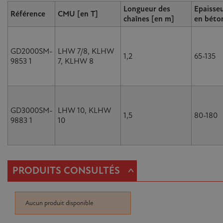
Longueur des
Epaisseu
Référence
CMU [en T]
chaînes [en m]
en béto
GD2000SM-
LHW 7/8, KLHW
1,2
65-135
9853 1
7, KLHW 8
GD3000SM-
LHW 10, KLHW
1,5
80-180
9883 1
10
^
PRODUITS CONSULTÉS
Aucun produit disponible