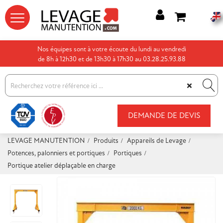




Nos équipes sont à votre écoute du lundi au vendredi
de 8h à 12h30 et de 13h30 à 17h30 au 03.28.25.93.88
×
DEMANDE DE DEVIS
LEVAGE MANUTENTION
Produits
Appareils de Levage
Potences, palonniers et portiques
Portiques
Portique atelier déplaçable en charge