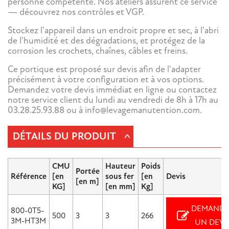
personne compétente. Nos ateliers assurent ce service
— découvrez nos contrôles et VGP.
Stockez l'appareil dans un endroit propre et sec, à l'abri
de l'humidité et des dégradations, et protégez de la
corrosion les crochets, chaînes, câbles et freins.
Ce portique est proposé sur devis afin de l'adapter
précisément à votre configuration et à vos options.
Demandez votre devis immédiat en ligne ou contactez
notre service client du lundi au vendredi de 8h à 17h au
03.28.25.93.88 ou à info@levagemanutention.com.
^
DÉTAILS DU PRODUIT
CMU
Hauteur
Poids
Portée
Référence
[en
sous fer
[en
Devis
[en m]
KG]
[en mm]
Kg]
DEMANDE
800-0T5-
500
3
3
266
3M-HT3M
UN DEVI