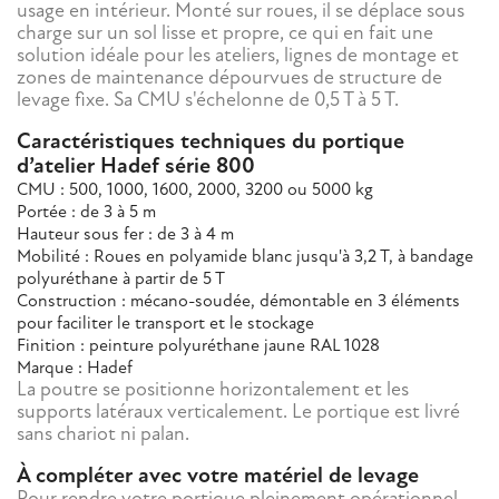
usage en intérieur. Monté sur roues, il se déplace sous
charge sur un sol lisse et propre, ce qui en fait une
solution idéale pour les ateliers, lignes de montage et
zones de maintenance dépourvues de structure de
levage fixe. Sa CMU s'échelonne de 0,5 T à 5 T.
Caractéristiques techniques du portique
d’atelier Hadef série 800
CMU : 500, 1000, 1600, 2000, 3200 ou 5000 kg
Portée : de 3 à 5 m
Hauteur sous fer : de 3 à 4 m
Mobilité : Roues en polyamide blanc jusqu'à 3,2 T, à bandage
polyuréthane à partir de 5 T
Construction : mécano-soudée, démontable en 3 éléments
pour faciliter le transport et le stockage
Finition : peinture polyuréthane jaune RAL 1028
Marque : Hadef
La poutre se positionne horizontalement et les
supports latéraux verticalement. Le portique est livré
sans chariot ni palan.
À compléter avec votre matériel de levage
Pour rendre votre portique pleinement opérationnel,