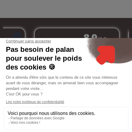
Marchand approuvé par la Société des Avis Garantis,
cliquez ici pour
vérifier
.
Mon
Services
Informations
Mentions
compte
légales