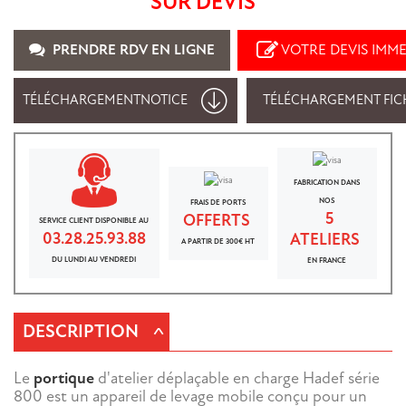
SUR DEVIS
PRENDRE RDV EN LIGNE
VOTRE DEVIS IMM
TÉLÉCHARGEMENT
NOTICE
TÉLÉCHARGEMENT FIC
FABRICATION DANS
NOS
FRAIS DE PORTS
5
OFFERTS
SERVICE CLIENT DISPONIBLE AU
03.28.25.93.88
ATELIERS
A PARTIR DE 300€ HT
DU LUNDI AU VENDREDI
EN FRANCE
^
DESCRIPTION
Le
portique
d'atelier déplaçable en charge Hadef série
800 est un appareil de levage mobile conçu pour un