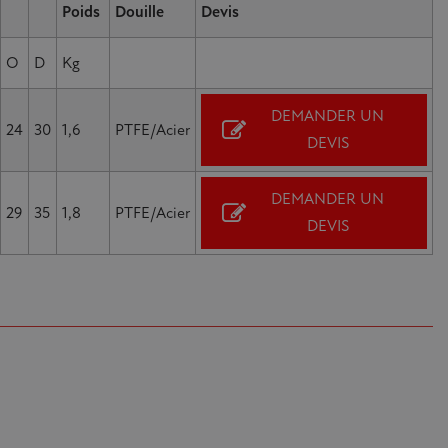
Poids
Douille
Devis
O
D
Kg
DEMANDER UN
24
30
1,6
PTFE/Acier
DEVIS
DEMANDER UN
29
35
1,8
PTFE/Acier
DEVIS