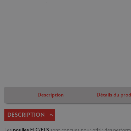
Description
Détails du prod
^
DESCRIPTION
Les
poulies ELC/ELS
sont conçues pour offrir des performa