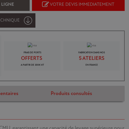
 LIGNE
VOTRE DEVIS IMMEDIATEMENT
ECHNIQUE
FRAIS DE PORTS
FABRICATION DANS NOS
OFFERTS
5 ATELIERS
A PARTIR DE 300€ HT
EN FRANCE
entaires
Produits consultés
a CMU, garantissant une capacité de levage supérieure pour