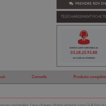
PRENDRE RDV EN
TÉLÉCHARGEMENT FICHE T
SERVICE CLIENT DISPONIBLE AU
03.28.25.93.88
DU LUNDI AU VENDREDI
uit
Conseils
Produits complém
nces optimales. Leur charge ultime atteint jusqu'à 4 fois l