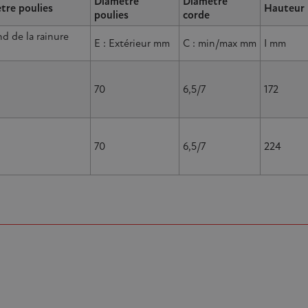
Diamètre
Diamètre
tre poulies
Hauteur
poulies
corde
nd de la rainure
E : Extérieur mm
C : min/max mm
I mm
70
6,5/7
172
70
6,5/7
224