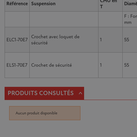
CMU en
Référence
Suspension
Diamè
T
F : Fo
mm
Crochet avec loquet de
ELC1-70E7
1
55
sécurité
ELS1-70E7
Crochet de sécurité
1
55
^
PRODUITS CONSULTÉS
Aucun produit disponible