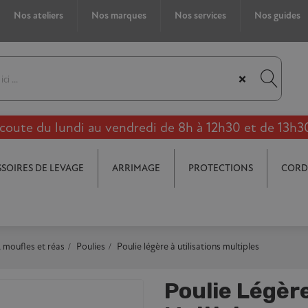
Nos ateliers
Nos marques
Nos services
Nos guides
×
coute du lundi au vendredi de 8h à 12h30 et de 13h3
SOIRES DE LEVAGE
ARRIMAGE
PROTECTIONS
CORD
, moufles et réas
Poulies
Poulie légère à utilisations multiples
Poulie Légère