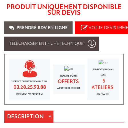
PRODUIT UNIQUEMENT DISPONIBLE
SUR DEVIS
PRENDRE RDV EN LIGNE
VOTRE DEVIS IMM
TÉLÉCHARGEMENT FICHE TECHNIQUE
FABRICATION DANS
NOS
FRAIS DE PORTS
5
OFFERTS
SERVICE CLIENT DISPONIBLE AU
03.28.25.93.88
ATELIERS
A PARTIR DE 300€ HT
DU LUNDI AU VENDREDI
EN FRANCE
^
DESCRIPTION