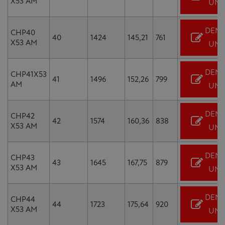
X53 AM
UN 
DEM
CHP40
40
1424
145,21
761
X53 AM
UN 
DEM
CHP41X53
41
1496
152,26
799
AM
UN 
DEM
CHP42
42
1574
160,36
838
X53 AM
UN 
DEM
CHP43
43
1645
167,75
879
X53 AM
UN 
DEM
CHP44
44
1723
175,64
920
X53 AM
UN 