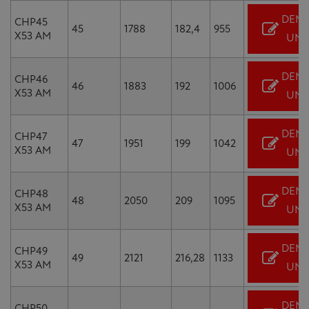
DEM
CHP45
45
1788
182,4
955
X53 AM
UN 
DEM
CHP46
46
1883
192
1006
X53 AM
UN 
DEM
CHP47
47
1951
199
1042
X53 AM
UN 
DEM
CHP48
48
2050
209
1095
X53 AM
UN 
DEM
CHP49
49
2121
216,28
1133
X53 AM
UN 
DEM
CHP50