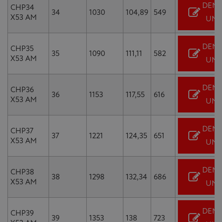
DEM
CHP34
34
1030
104,89
549
X53 AM
UN 
DEM
CHP35
35
1090
111,11
582
X53 AM
UN 
DEM
CHP36
36
1153
117,55
616
X53 AM
UN 
DEM
CHP37
37
1221
124,35
651
X53 AM
UN 
DEM
CHP38
38
1298
132,34
686
X53 AM
UN 
DEM
CHP39
39
1353
138
723