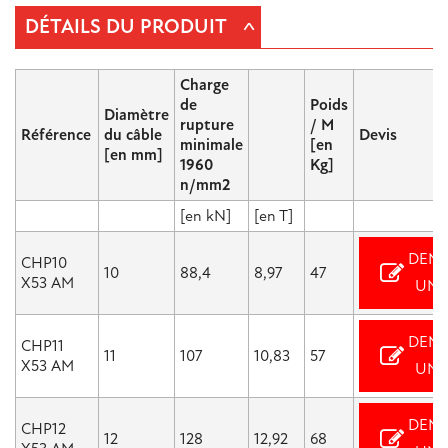
^
DÉTAILS DU PRODUIT
Charge
de
Poids
Diamètre
rupture
/ M
Référence
du câble
Devis
minimale
[en
[en mm]
1960
Kg]
n/mm2
[en kN]
[en T]
DEM
CHP10
10
88,4
8,97
47
X53 AM
UN 
DEM
CHP11
11
107
10,83
57
X53 AM
UN 
DEM
CHP12
12
128
12,92
68