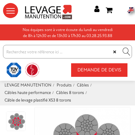




Nos équipes sont à votre écoute du lundi au vendredi
de 8h à 12h30 et de 13h30 à 17h30 au 03.28.25.93.88
×
DEMANDE DE DEVIS
LEVAGE MANUTENTION
Produits
Câbles
Câbles haute performance
Câbles 8 torons
Câble de levage plastifié X53 8 torons