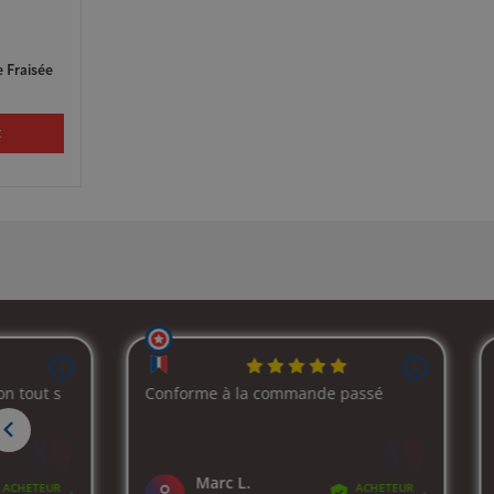
 Fraisée
t