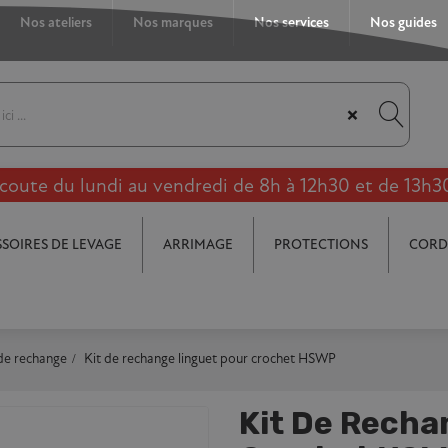
Nos ateliers
Nos marques
Nos services
Nos guides
×
coute du lundi au vendredi de 8h à 12h30 et de 13h3
SOIRES DE LEVAGE
ARRIMAGE
PROTECTIONS
CORD
de rechange
Kit de rechange linguet pour crochet HSWP
Kit De Recha