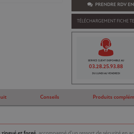
PRENDRE RDV EN
TÉLÉCHARGEMENT FICHE T
SERVICE CLIENT DISPONIBLE AU
03.28.25.93.88
DU LUNDI AU VENDREDI
uit
Conseils
Produits complém
 zingué et forgé,
accompagné d'un ressort de sécurité en ac