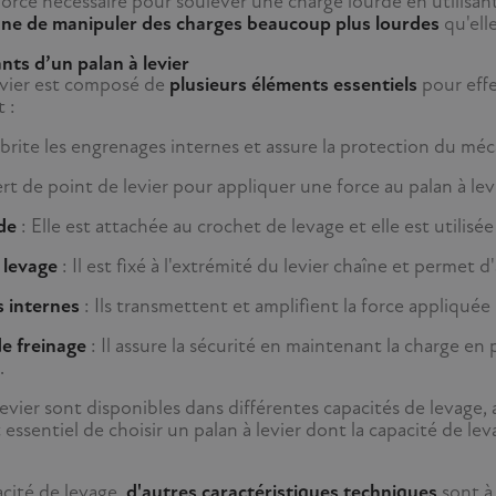
 force nécessaire pour soulever une charge lourde en utilisa
nne de manipuler des charges beaucoup plus lourdes
qu'elle
ts d’un palan à levier
evier est composé de
plusieurs éléments essentiels
pour effe
 :
 abrite les engrenages internes et assure la protection du mé
sert de point de levier pour appliquer une force au palan à levi
de
: Elle est attachée au crochet de levage et elle est utilisé
 levage
: Il est fixé à l'extrémité du levier chaîne et permet d
 internes
: Ils transmettent et amplifient la force appliquée 
de freinage
: Il assure la sécurité en maintenant la charge en 
.
levier sont disponibles dans différentes capacités de levage, 
est essentiel de choisir un palan à levier dont la capacité de 
acité de levage,
d'autres caractéristiques techniques
sont à