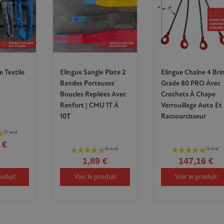
 Textile
Elingue Sangle Plate 2
Elingue Chaîne 4 Bri
Bandes Porteuses
Grade 80 PRO Avec
Boucles Repliées Avec
Crochets À Chape
Renfort | CMU 1T À
Verrouillage Auto Et
10T
Raccourcisseur
 €
1,89 €
147,16 €
roduit
Voir le produit
Voir le produit