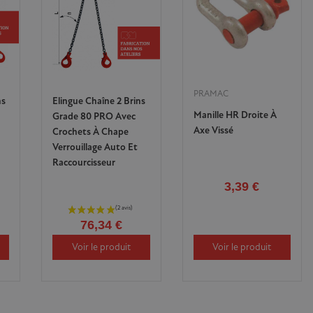
PRAMAC
ns
Elingue Chaîne 2 Brins
Manille HR Droite À
Grade 80 PRO Avec
Axe Vissé
Crochets À Chape
Verrouillage Auto Et
Raccourcisseur
3,39 €
76,34 €
Voir le produit
Voir le produit