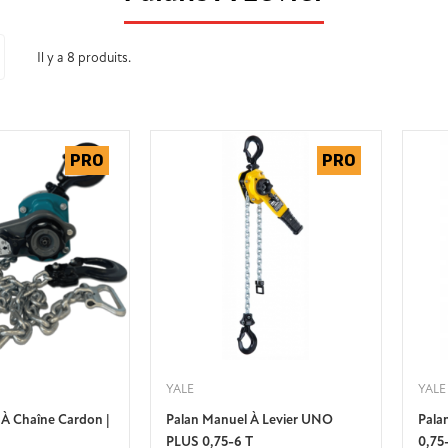
Il y a 8 produits.
YALE
YALE
 À Chaîne Cardon |
Palan Manuel À Levier UNO
Pala
PLUS 0,75-6 T
0,75