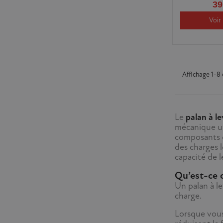
39
Voir 
Affichage 1-8 
Le
palan à le
mécanique uti
composants c
des charges l
capacité de l
Qu’est-ce q
Un palan à le
charge.
Lorsque vous 