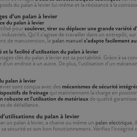
 poids du palan à levier lui-même et la résistance à la corrosio
es d’un palan à levier
ce du palan à levier
utilisé pour
soulever, tirer ou déplacer une grande variété d
ndustriels. Qu'il s'agisse de travailler dans un entrepôt, s
nt de manutention, le
palan manuel
s'adapte facilement au
 et la facilité d'utilisation du palan à levier
tages clés du palan à levier est sa portabilité. Grâce à sa co
 d'un endroit à un autre. De plus, l'utilisation d'un mécani
u palan à levier
 levier sont conçus avec des
mécanismes de sécurité intégré
ispositifs de freinage
qui maintiennent la charge en position 
n robuste et l'utilisation de matériaux
de qualité garantissen
ues de défaillance.
d’utilisations du palan à levier
ser un palan à levier, a chaine ou même un
palan electrique
, 
 sa sécurité et son bon fonctionnement. Vérifiez l'intégrité 