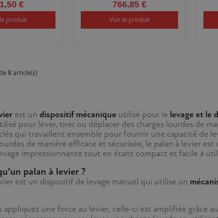
1,50 €
766,85 €
le produit
Voir le produit
de 8 article(s)
vier
est un
dispositif mécanique
utilisé pour le
levage et le
lisé pour lever, tirer ou déplacer des charges lourdes de man
lés qui travaillent ensemble pour fournir une capacité de l
ourdes de manière efficace et sécurisée, le palan à levier est 
evage impressionnante tout en étant compact et facile à utili
u’un palan à levier ?
vier est un dispositif de levage manuel qui utilise un
mécanis
appliquez une force au levier, celle-ci est amplifiée grâce 