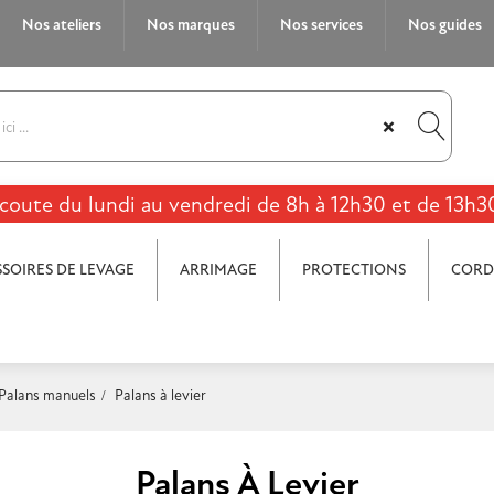
Nos ateliers
Nos marques
Nos services
Nos guides
×
coute du lundi au vendredi de 8h à 12h30 et de 13h3
SOIRES DE LEVAGE
ARRIMAGE
PROTECTIONS
CORD
Palans manuels
Palans à levier
Palans À Levier