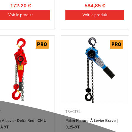
172,20 €
584,85 €
Voir le produit
Voir le produit
A
TRACTEL
n À Levier Delta Red | CMU
Palan Manuel À Levier Bravo |
 À 9T
0,25-9T