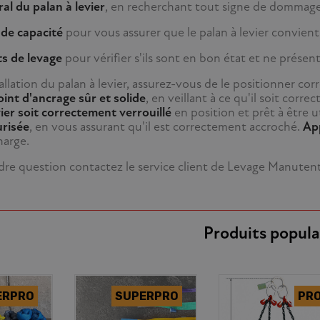
ral du palan à levier
, en recherchant tout signe de dommage
 de capacité
pour vous assurer que le palan à levier convien
ts de levage
pour vérifier s'ils sont en bon état et ne présen
tallation du palan à levier, assurez-vous de le positionner c
oint d'ancrage sûr et solide
, en veillant à ce qu'il soit corr
vier soit correctement verrouillé
en position et prêt à être ut
urisée
, en vous assurant qu'il est correctement accroché.
App
harge.
dre question contactez le service client de Levage Manuten
Produits popula