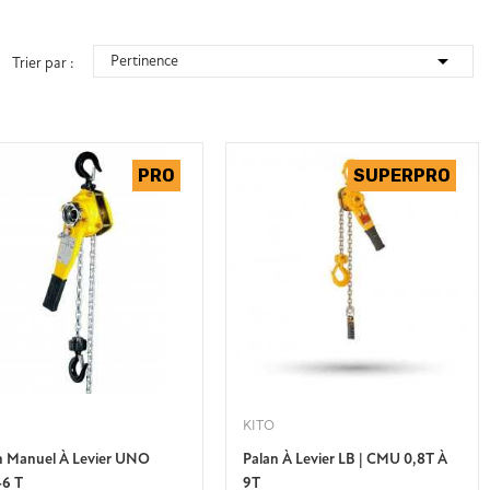

Pertinence
Trier par :
KITO
n Manuel À Levier UNO
Palan À Levier LB | CMU 0,8T À
-6 T
9T