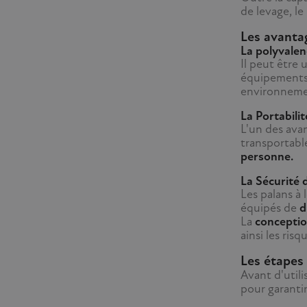
de levage, le
Les avantag
La polyvalen
Il peut être 
équipements i
environneme
La Portabilité
L'un des avan
transportable
personne.
La Sécurité d
Les palans à
équipés de
d
La
conceptio
ainsi les risq
Les étapes 
Avant d'utili
pour garantir