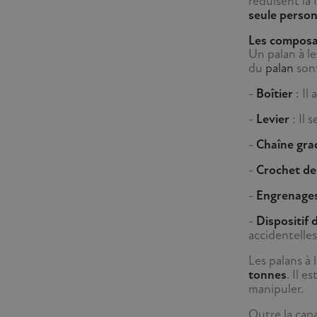
réduisent la
seule perso
Les composan
Un palan à l
du
palan
sont
-
Boîtier
: Il
-
Levier
: Il 
-
Chaîne gra
-
Crochet de
-
Engrenages
-
Dispositif 
accidentelles
Les palans à 
tonnes
. Il 
manipuler.
Outre la cap