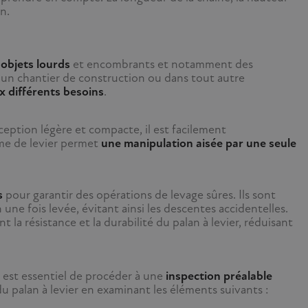
n.
'objets lourds
et encombrants et notamment des
ur un chantier de construction ou dans tout autre
x différents besoins
.
nception légère et compacte, il est facilement
sme de levier permet
une manipulation aisée par une seule
s
pour garantir des opérations de levage sûres. Ils sont
une fois levée, évitant ainsi les descentes accidentelles.
t la résistance et la durabilité du palan à levier, réduisant
il est essentiel de procéder à une
inspection préalable
du palan à levier en examinant les éléments suivants :