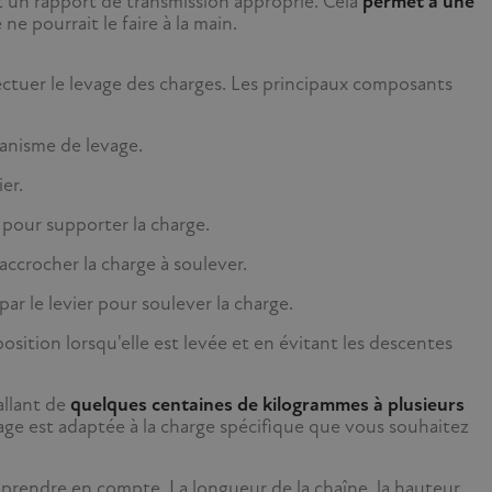
nt un rapport de transmission approprié. Cela
permet à une
 ne pourrait le faire à la main.
ctuer le levage des charges. Les principaux composants
canisme de levage.
er.
e pour supporter la charge.
'accrocher la charge à soulever.
par le levier pour soulever la charge.
position lorsqu'elle est levée et en évitant les descentes
allant de
quelques centaines de kilogrammes à plusieurs
levage est adaptée à la charge spécifique que vous souhaitez
 prendre en compte. La longueur de la chaîne, la hauteur