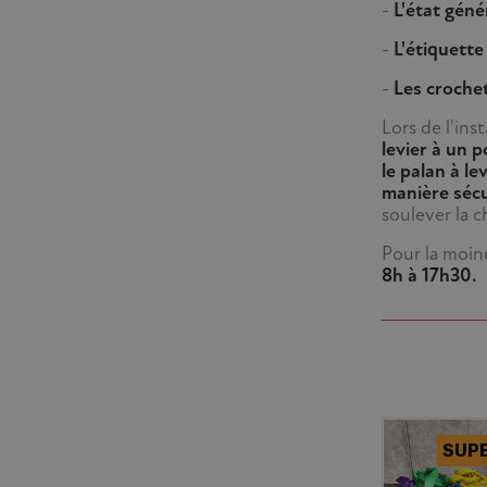
-
L'état géné
-
L'étiquette
-
Les croche
Lors de l'ins
levier à un p
le palan à le
manière séc
soulever la c
Pour la moin
8h à 17h30.