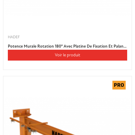
HADEF
Potence Murale Rotation 180° Avec Platine De Fixation Et Palan Manuel
Voir le produit