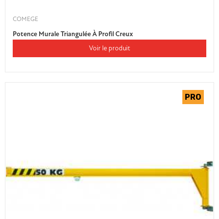
COMEGE
Potence Murale Triangulée À Profil Creux
Voir le produit