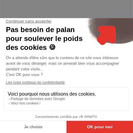
TRACTEL
Potence Automatique Pour Chariot Élévateur
549,19 €
Voir le produit
8.9
/10
81 avis