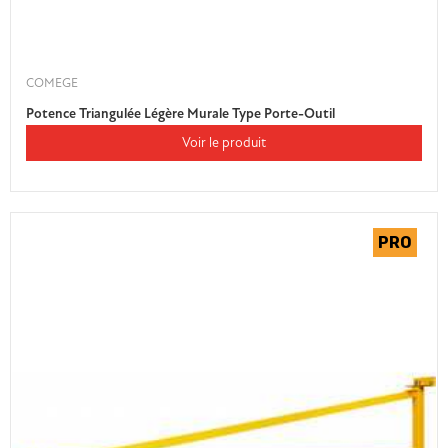
COMEGE
Potence Triangulée Légère Murale Type Porte-Outil
Voir le produit