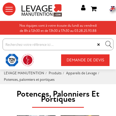




Nos équipes sont à votre écoute du lundi au vendredi
de 8h à 12h30 et de 13h30 à 17h30 au 03.28.25.93.88
×
DEMANDE DE DEVIS
LEVAGE MANUTENTION
Produits
Appareils de Levage
Potences, palonniers et portiques
Potences, Palonniers Et
Portiques