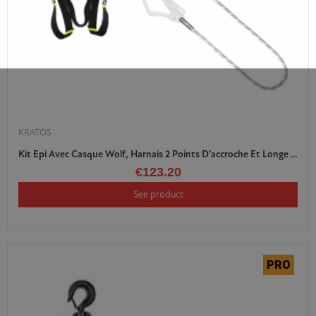
KRATOS
Kit Epi Avec Casque Wolf, Harnais 2 Points D’accroche Et Longe Tressée En Polyamide Avec Mousqueton
€123.20
See product