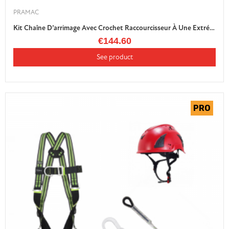
PRAMAC
Kit Chaîne D’arrimage Avec Crochet Raccourcisseur À Une Extrémité Et Tendeur A Cliquet HR
€144.60
See product